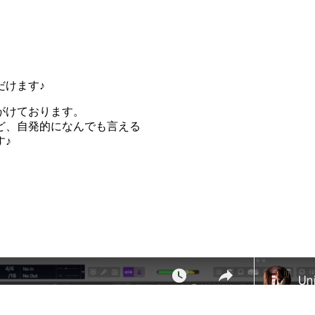
だけます♪
がけております。
ど、自発的になんでも言える
す♪