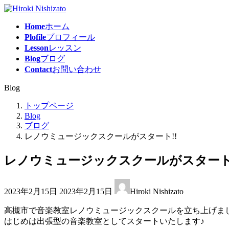
コ
ナ
ン
ビ
Home
ホーム
テ
ゲ
Plofile
プロフィール
ン
ー
Lesson
レッスン
ツ
シ
Blog
ブログ
へ
ョ
Contact
お問い合わせ
ス
ン
キ
に
Blog
ッ
移
プ
動
トップページ
Blog
ブログ
レノウミュージックスクールがスタート!!
レノウミュージックスクールがスタート!
最
2023年2月15日
2023年2月15日
Hiroki Nishizato
終
更
高槻市で音楽教室レノウミュージックスクールを立ち上げま
新
はじめは出張型の音楽教室としてスタートいたします♪
日